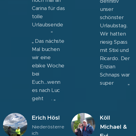
noch mal an
definitiv
Carina für das
unser
tolle
schönster
Urlaubsende
Urlaubstag.
☀️🚲😍“
Wir hatten
„ Das nächste
riesig Spass
Mal buchen
mit Stixi und
wir eine
Ricardo. Der
ebike Woche
Enzian
bei
Schnaps war
Euch...wenn
super 😂👍🏻„
es nach Luc
geht 😅. „
Erich Hösl
Köll
Michael &
Niederösterre
ich
Evi