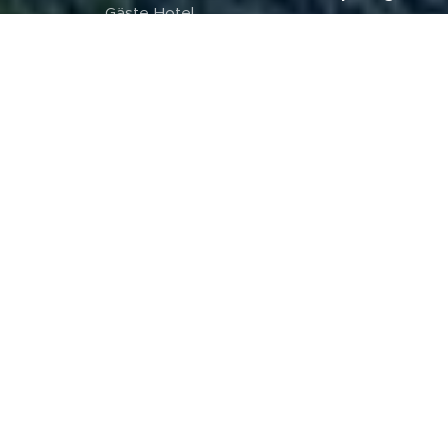
Gäste Hotel
Hinterzarten -
Austria/Oberg
Neustadt
urgl
„Die
„Wir sind mit
Ausbildung
Stixi und
mit Euch hat
Carina den
Spass
Ötztaler
gemacht,
Radweg bis
super
nach Haiming
Gruppe.
gefahren -
.....wünsche
anschliessend
Euch für
mit dem Bus
Eure
retour. So
Unternehmu
haben wir die
ng ganz viel
Vielfalt vom
Erolg"
Ötztal
bestens