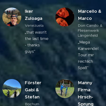
Iker
Marcello &
Zuloaga
Marco
Venezuela
Don Camillo &
Fliesenwerk
„that wasn't
Längenfeld
the last time
„Mega
- thanks
Karwendel
guys"
Tour mir
reichlich
Spaß"
Förster
Manny
Gabi &
Firma
Stefan
Hirsch-
Sprung
Bochum