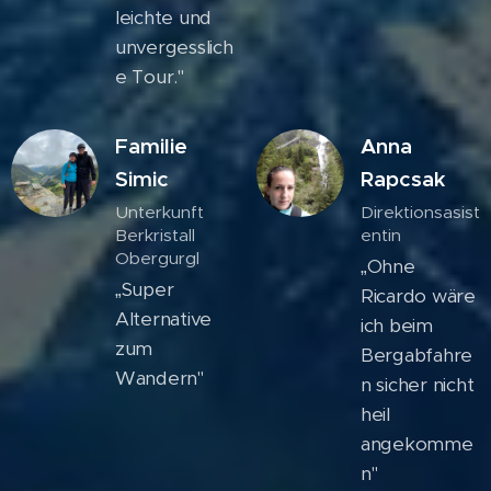
leichte und
unvergesslich
e Tour."
Familie
Anna
Simic
Rapcsak
Unterkunft
Direktionsasist
Berkristall
entin
Obergurgl
„Ohne
„Super
Ricardo wäre
Alternative
ich beim
zum
Bergabfahre
Wandern"
n sicher nicht
heil
angekomme
n"