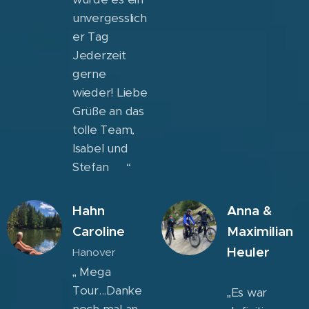
unvergesslich
er Tag 👍
Jederzeit
gerne
wieder! Liebe
Grüße an das
tolle Team,
Isabel und
Stefan 😁“
Hahn
Anna &
Caroline
Maximilian
Heuler
Hanover
„ Mega
Tour...Danke
„Es war