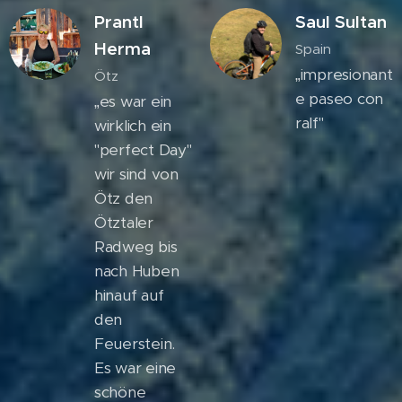
Prantl
Saul Sultan
Herma
Spain
„impresionant
Ötz
e paseo con
„es war ein
ralf"
wirklich ein
"perfect Day"
wir sind von
Ötz den
Ötztaler
Radweg bis
nach Huben
hinauf auf
den
Feuerstein.
Es war eine
schöne