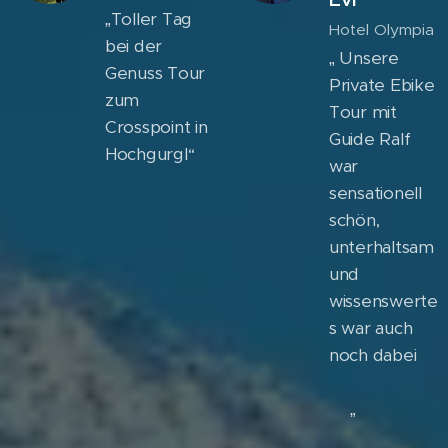
„Toller Tag
Hotel Olympia
bei der
„ Unsere
Genuss Tour
Private Ebike
zum
Tour mit
Crosspoint in
Guide Ralf
Hochgurgl“
war
sensationell
schön,
unterhaltsam
und
wissenswerte
s war auch
noch dabei
👍🏻👍🏻🍻☀️
☑️„