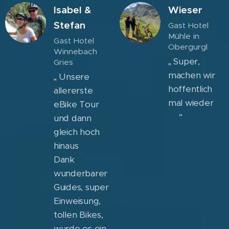
Isabel &
Wieser
Stefan
Gast Hotel
Mühle in
Gast Hotel
Obergurgl
Winnebach
„ Super,
Gries
machen wir
„ Unsere
hoffentlich
allererste
mal wieder
eBike Tour
👍🏼“
und dann
gleich hoch
hinaus 🙂
Dank
wunderbarer
Guides, super
Einweisung,
tollen Bikes,
wurde es ein