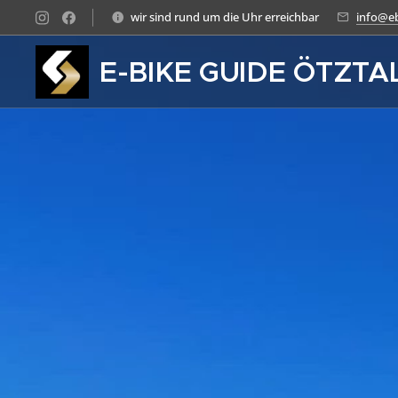
wir sind rund um die Uhr erreichbar
info@eb
E-BIKE GUIDE ÖTZTA