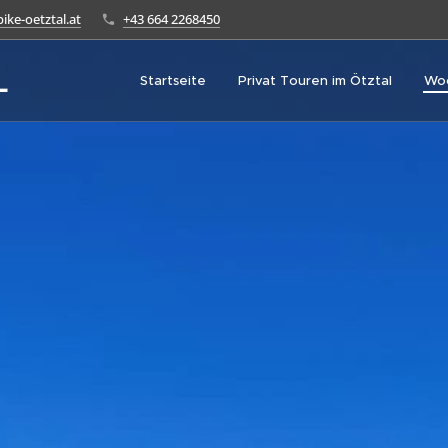
ike-oetztal.at
+43 664 2268450
L
Startseite
Privat Touren im Ötztal
Wo