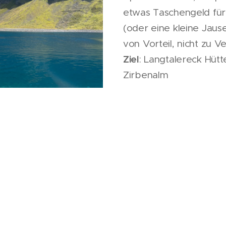
etwas Taschengeld für 
(oder eine kleine Jaus
von Vorteil, nicht zu 
Ziel
: Langtalereck Hütt
Zirbenalm
PREIS: 29€
ohne E-B
PREIS: 69€
inkl. E-