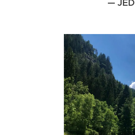
— JED