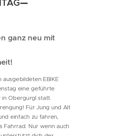
ITAG
—
en ganz neu mit
eit!
 ausgebildeten EBIKE
enstag eine geführte
 in Obergurgl statt.
rengung! Für Jung und Alt
nd einfach zu fahren,
s Fahrrad. Nur wenn auch
, unterstützt dich der