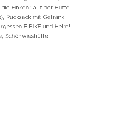
die Einkehr auf der Hütte
e), Rucksack mit Getränk
Vergessen E BIKE und Helm!
e, Schönwieshütte,
ike
Bike und Helm