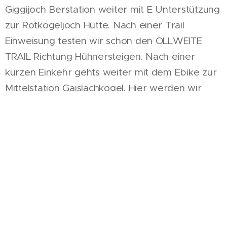
Giggijoch Berstation weiter mit E Unterstützung
zur Rotkogeljoch Hütte. Nach einer Trail
Einweisung testen wir schon den OLLWEITE
TRAIL Richtung Hühnersteigen. Nach einer
kurzen Einkehr gehts weiter mit dem Ebike zur
Mittelstation Gaislachkogel. Hier werden wir
weitere Trails und Forstwege zurück nach
Sölden nützen.
Dank Ebike Unterstützung ist diese
atemberaubende Tour auch mit wenig
sportlichen Geschick für alle machbar.